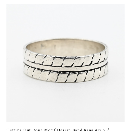
Cutting Out Rope Motif Design Band Ring #17.5 /