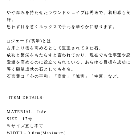
やや厚みを持たせたラウンドシェイプは秀逸で、着用感も良
好。
思わず目を惹くルックスで手元を華やかに彩ります。
◻︎ジェード(翡翠)とは
古来より徳を高めるとして重宝されてきた石。
成功と繁栄をもたらすと言われており、現在でも仕事運や恋
愛運を高めるのに役立てられている。あらゆる目標を成功に
導く願望成就の石としても有名。
石言葉は「心の平和」「高貴」「誠実」「幸運」など。
-ITEM DETAILS-
MATERIAL - Jade
SIZE - 17号
※サイズ直し不可
WIDTH - 0.6cm(Maximum)