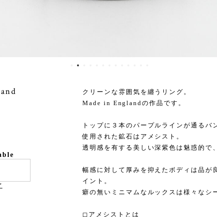
Band
クリーンな雰囲気を纏うリング。
Made in Englandの作品です。
トップに３本のパープルラインが通るバ
使用された鉱石はアメシスト。
透明感を有する美しい深紫色は魅惑的で
able
幅感に対して厚みを抑えたボディは品が
イント。
け
癖の無いミニマムなルックスは様々なシ
◻︎アメシストとは