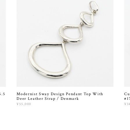
5.5
Modernist Sway Design Pendant Top With
Cu
Deer Leather Strap / Denmark
#1
¥55,000
¥3