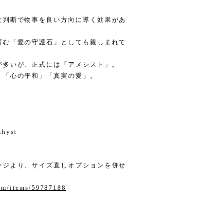
な判断で物事を良い方向に導く効果があ
育む「愛の守護石」としても親しまれて
が多いが、正式には「アメシスト」。
」「心の平和」「真実の愛」。
thyst
ージより、サイズ直しオプションを併せ
com/items/59787188