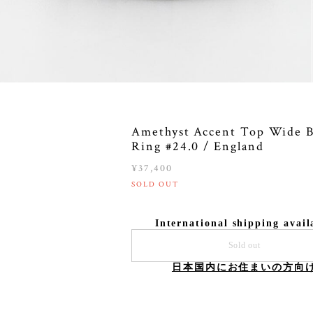
Amethyst Accent Top Wide 
Ring #24.0 / England
¥37,400
SOLD OUT
International shipping avail
Sold out
日本国内にお住まいの方向