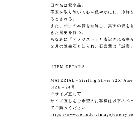
日本名は紫水晶。
不安を取り除いて心を穏やかにし、冷静
るとされる。
また、相手の本質を理解し、真実の愛を
きた歴史を持つ。
ちなみに「アメジスト」と表記される事
２月の誕生石と知られ、石言葉は「誠実
-ITEM DETAILS-
MATERIAL - Sterling Silver 925/ Ame
SIZE - 24号
※サイズ直し可
サイズ直しをご希望のお客様は以下のペ
てご購入ください。
https://www.demode-vintagejewelry.