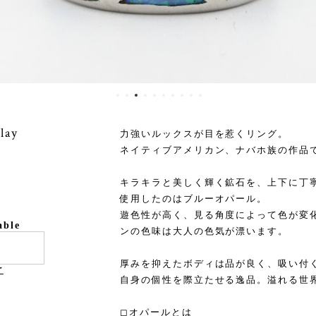
lay
力強いルックスが目を惹くリング。
ネイティブアメリカン、ナバホ族の作品
キラキラと美しく輝く鉱石を、上下に丁
使用したのはブルーオパール。
遊色性が高く、見る角度によって色が変
able
ンの色味は大人の色気が漂います。
厚みを抑えたボディは品が良く、吸い付
け
自身の個性を際立たせる逸品。溢れる世
◻︎オパールとは