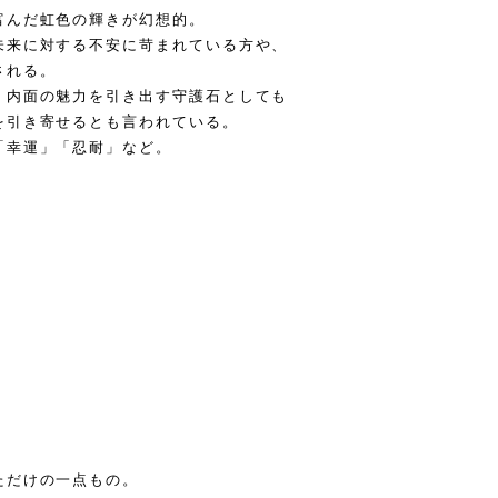
富んだ虹色の輝きが幻想的。
未来に対する不安に苛まれている方や、
される。
、内面の魅力を引き出す守護石としても
を引き寄せるとも言われている。
「幸運」「忍耐」など。
l
ただけの一点もの。