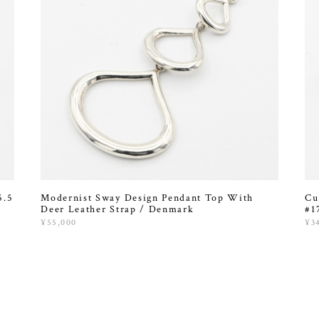
5.5
Modernist Sway Design Pendant Top With
Cu
Deer Leather Strap / Denmark
#1
¥55,000
¥3