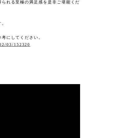
得られる至極の満足感を是非ご堪能くだ
す。
。
参考にしてください。
/02/03/152320