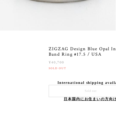
ZIGZAG Design Blue Opal In
Band Ring #17.5 / USA
¥40,700
SOLD OUT
International shipping avail
Sold out
日本国内にお住まいの方向