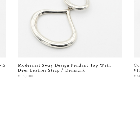
5.5
Modernist Sway Design Pendant Top With
Cu
Deer Leather Strap / Denmark
#1
¥55,000
¥3