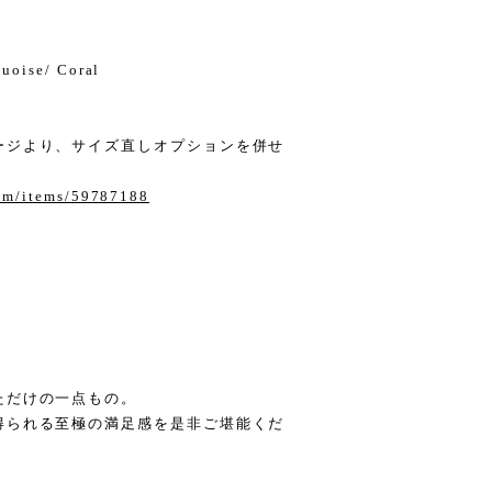
uoise/ Coral
ージより、サイズ直しオプションを併せ
com/items/59787188
ただけの一点もの。
得られる至極の満足感を是非ご堪能くだ