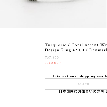
Turquoise / Coral Accent W
Design Ring #20.0 / Denmar
¥37,400
SOLD OUT
International shipping avail
Sold out
日本国内にお住まいの方向