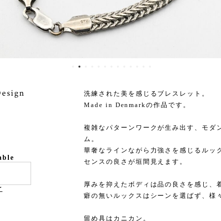
Design
洗練された美を感じるブレスレット。
Made in Denmarkの作品です。
複雑なパターンワークが生み出す、モダ
ム。
華奢なラインながら力強さを感じるルッ
able
センスの良さが垣間見えます。
厚みを抑えたボディは品の良さを感じ、
け
癖の無いルックスはシーンを選ばず、様
留め具はカニカン。