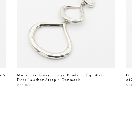
5.5
Modernist Sway Design Pendant Top With
Cu
Deer Leather Strap / Denmark
#1
¥55,000
¥3