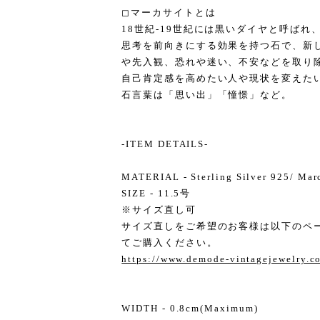
◻︎マーカサイトとは
18世紀-19世紀には黒いダイヤと呼ば
思考を前向きにする効果を持つ石で、新
や先入観、恐れや迷い、不安などを取り
自己肯定感を高めたい人や現状を変えた
石言葉は「思い出」「憧憬」など。
-ITEM DETAILS-
MATERIAL - Sterling Silver 925/ Mar
SIZE - 11.5号
※サイズ直し可
サイズ直しをご希望のお客様は以下のペ
てご購入ください。
https://www.demode-vintagejewelry.
WIDTH - 0.8cm(Maximum)