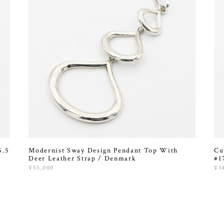
5.5
Modernist Sway Design Pendant Top With
Cu
Deer Leather Strap / Denmark
#1
¥55,000
¥3