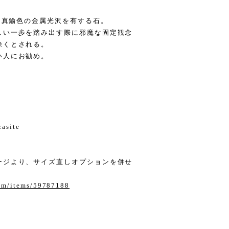
れ、真鍮色の金属光沢を有する石。
しい一歩を踏み出す際に邪魔な固定観念
除くとされる。
い人にお勧め。
casite
ージより、サイズ直しオプションを併せ
com/items/59787188