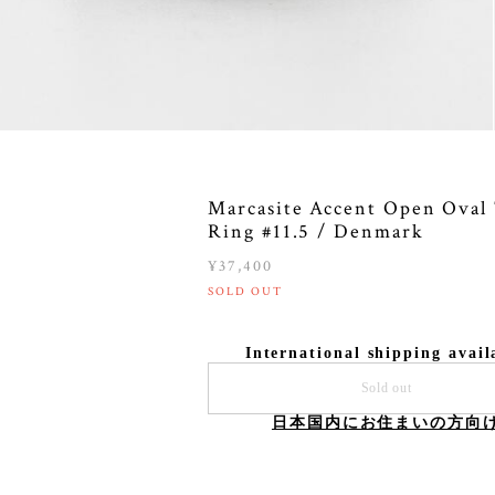
Marcasite Accent Open Oval
Ring #11.5 / Denmark
¥37,400
SOLD OUT
International shipping avail
Sold out
日本国内にお住まいの方向