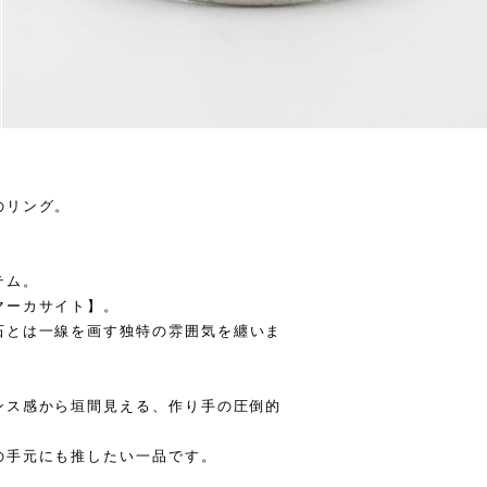
のリング。
テム。
マーカサイト】。
石とは一線を画す独特の雰囲気を纏いま
ンス感から垣間見える、作り手の圧倒的
の手元にも推したい一品です。