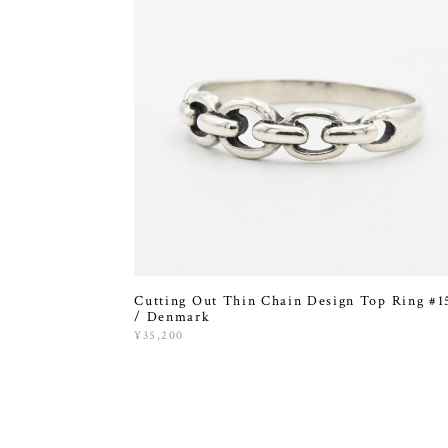
Cutting Out Thin Chain Design Top Ring #1
/ Denmark
¥35,200