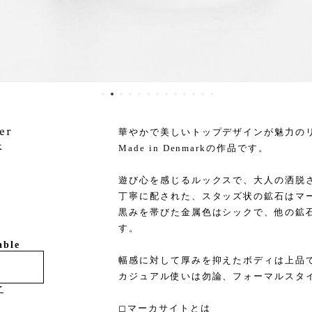
er
華やかで美しいトップデザインが魅力の
k
Made in Denmarkの作品です。
遊び心を感じるルックスで、大人の洒脱
丁寧に配された、スタッズ状の鉱石はマ
黒みを帯びた金属色はシックで、他の鉱
す。
able
幅感に対して厚みを抑えたボディは上品
カジュアル使いは勿論、フォーマルスタ
け
◻︎マーカサイトとは