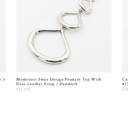
5.5
Modernist Sway Design Pendant Top With
Cu
Deer Leather Strap / Denmark
#1
¥55,000
¥3