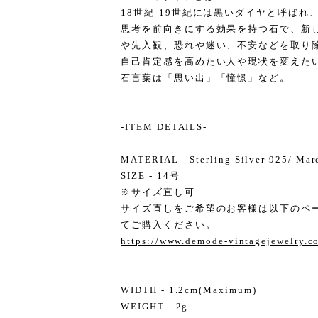
18世紀-19世紀には黒いダイヤと呼ば
思考を前向きにする効果を持つ石で、新
や先入観、恐れや迷い、不安などを取り
自己肯定感を高めたい人や現状を変えた
石言葉は「思い出」「憧憬」など。
-ITEM DETAILS-
MATERIAL - Sterling Silver 925/ Mar
SIZE - 14号
※サイズ直し可
サイズ直しをご希望のお客様は以下のペ
てご購入ください。
https://www.demode-vintagejewelry.
WIDTH - 1.2cm(Maximum)
WEIGHT - 2g