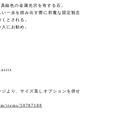
れ、真鍮色の金属光沢を有する石。
しい一歩を踏み出す際に邪魔な固定観念
除くとされる。
い人にお勧め。
casite
ージより、サイズ直しオプションを併せ
com/items/59787188