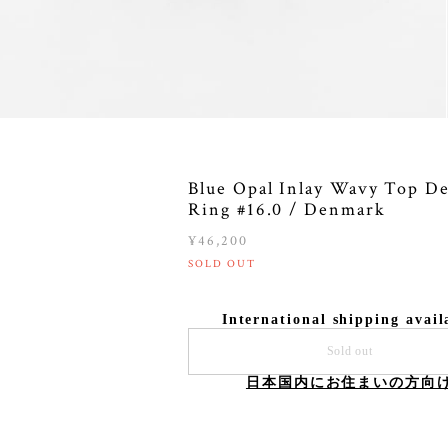
Blue Opal Inlay Wavy Top D
Ring #16.0 / Denmark
¥46,200
SOLD OUT
International shipping avail
Sold out
日本国内にお住まいの方向