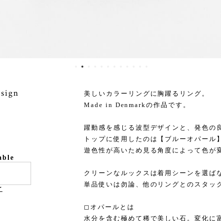
esign
美しいカラーリングに胸躍るリング。
Made in Denmarkの作品です。
躍動感を感じる波型デザインと、発色の
トップに使用したのは【ブルーオパール
遊色性が高いため見る角度によって色が
able
クリーンなルックスは着用シーンを選ば
単品使いは勿論、他のリングとのスタッ
け
◻︎オパールとは
水分を含む極めて稀で美しい石。変化に