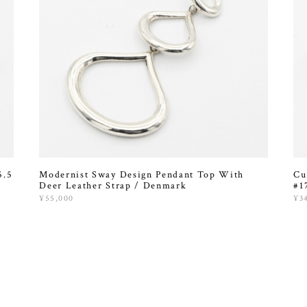
5.5
Modernist Sway Design Pendant Top With
Cu
Deer Leather Strap / Denmark
#1
¥55,000
¥3