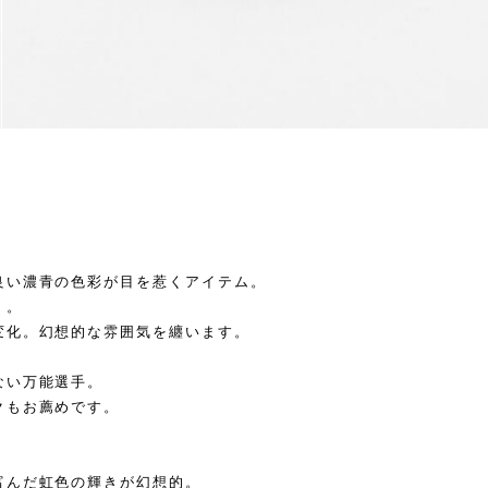
良い濃青の色彩が目を惹くアイテム。
】。
変化。幻想的な雰囲気を纏います。
ない万能選手。
クもお薦めです。
富んだ虹色の輝きが幻想的。