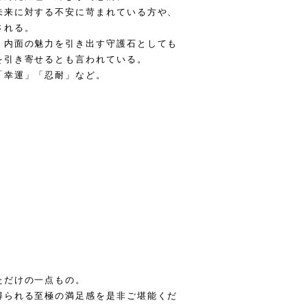
未来に対する不安に苛まれている方や、
される。
、内面の魅力を引き出す守護石としても
を引き寄せるとも言われている。
「幸運」「忍耐」など。
l
ただけの一点もの。
得られる至極の満足感を是非ご堪能くだ