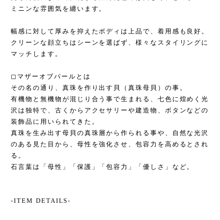
ミニンな雰囲気を纏います。
幅感に対して厚みを抑えたボディは上品で、着用感も良好。
クリーンな顔立ちはシーンを選ばず、様々なスタイリングに
マッチします。
◻︎マザーオブパールとは
その名の通り、真珠を作り出す貝（真珠母貝）の事。
有機物と無機物が混じり合う事で生まれる、七色に煌めく光
沢は独特で、古くからアクセサリーや建造物、ボタンなどの
装飾品に用いられてきた。
真珠を生み出す母貝の真珠層から作られる事や、自然な光沢
のある見た目から、母性を強化させ、包容力を高めるとされ
る。
石言葉は「母性」「保護」「包容力」「優しさ」など。
-ITEM DETAILS-