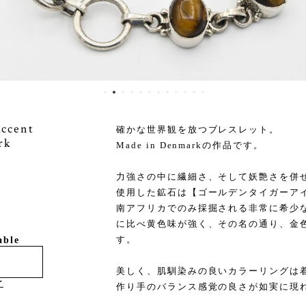
ccent
確かな世界観を放つブレスレット。
rk
Made in Denmarkの作品です。
力強さの中に繊細さ、そして妖艶さを併
使用した鉱石は【ゴールデンタイガーア
南アフリカでのみ採掘される非常に希少
に比べ黄色味が強く、その名の通り、金
す。
able
美しく、肌馴染みの良いカラーリングは
け
作り手のバランス感覚の良さが如実に現