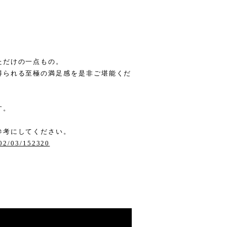
ただけの一点もの。
得られる至極の満足感を是非ご堪能くだ
す。
。
参考にしてください。
/02/03/152320