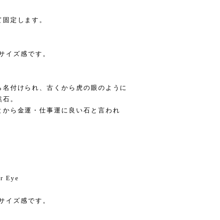
て固定します。
のサイズ感です。
ら名付けられ、古くから虎の眼のように
然石。
とから金運・仕事運に良い石と言われ
er Eye
のサイズ感です。