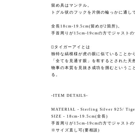
留め具はマンテル。
トグル状のフックを片側の輪っかに通し
全長18cm-19.5cm(留めが2箇所)。
手首周りが15cm-19cmの方でジャスト
□タイガーアイとは
独特な縞模様が虎の眼に似ていることか
「全てを見通す眼」を有するとされた天
物事の本質を見抜き成功を掴むというこ
る。
-ITEM DETAILS-
MATERIAL - Sterling Silver 925/ Tig
SIZE - 18cm-19.5cm(全長)
手首周りが15cm-19cmの方でジャスト
※サイズ直し可(要相談)