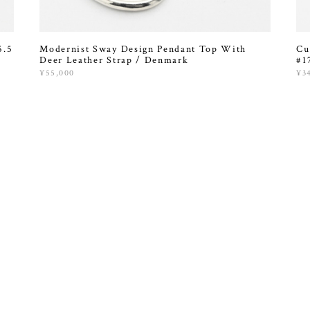
5.5
Modernist Sway Design Pendant Top With
Cu
Deer Leather Strap / Denmark
#1
¥55,000
¥3