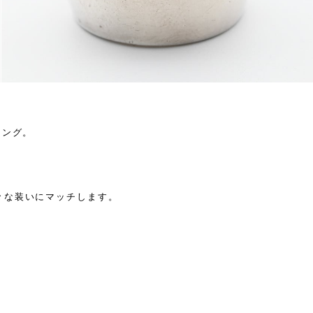
リング。
々な装いにマッチします。
。