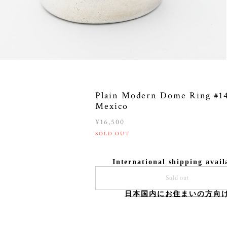
Plain Modern Dome Ring #14
Mexico
¥16,500
SOLD OUT
International shipping avail
Sold out
日本国内にお住まいの方向