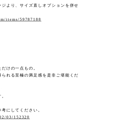
ージより、サイズ直しオプションを併せ
com/items/59787188
ただけの一点もの。
得られる至極の満足感を是非ご堪能くだ
す。
。
参考にしてください。
/02/03/152320