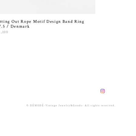
tting Out Rope Motif Design Band Ring
7.5 / Denmark
4,100
© DÉMODÉ-Vintage Jewelry&Goods- All rights reserved.