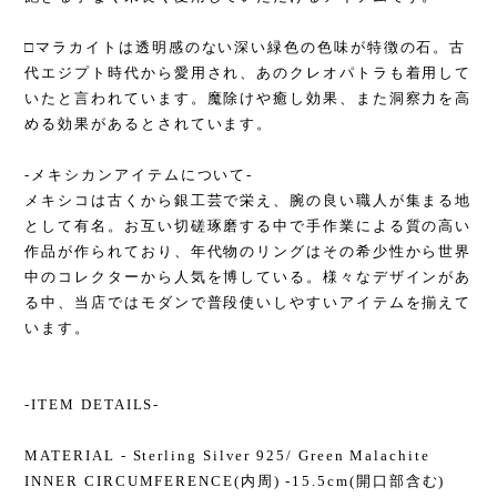
□マラカイトは透明感のない深い緑色の色味が特徴の石。古
代エジプト時代から愛用され、あのクレオパトラも着用して
いたと言われています。魔除けや癒し効果、また洞察力を高
める効果があるとされています。
-メキシカンアイテムについて-
メキシコは古くから銀工芸で栄え、腕の良い職人が集まる地
として有名。お互い切磋琢磨する中で手作業による質の高い
作品が作られており、年代物のリングはその希少性から世界
中のコレクターから人気を博している。様々なデザインがあ
る中、当店ではモダンで普段使いしやすいアイテムを揃えて
います。
-ITEM DETAILS-
MATERIAL - Sterling Silver 925/ Green Malachite
INNER CIRCUMFERENCE(内周) -15.5cm(開口部含む)