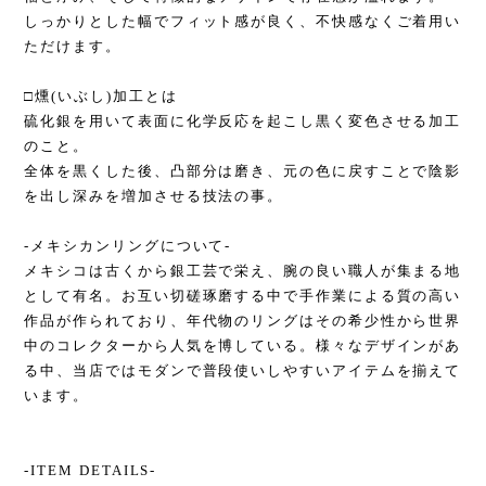
しっかりとした幅でフィット感が良く、不快感なくご着用い
ただけます。
□燻(いぶし)加工とは
硫化銀を用いて表面に化学反応を起こし黒く変色させる加工
のこと。
全体を黒くした後、凸部分は磨き、元の色に戻すことで陰影
を出し深みを増加させる技法の事。
-メキシカンリングについて-
メキシコは古くから銀工芸で栄え、腕の良い職人が集まる地
として有名。お互い切磋琢磨する中で手作業による質の高い
作品が作られており、年代物のリングはその希少性から世界
中のコレクターから人気を博している。様々なデザインがあ
る中、当店ではモダンで普段使いしやすいアイテムを揃えて
います。
-ITEM DETAILS-