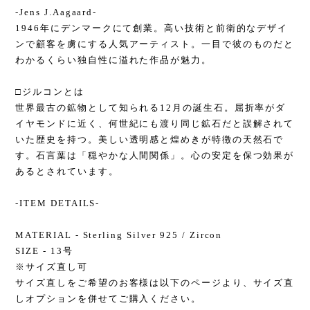
-Jens J.Aagaard-
1946年にデンマークにて創業。高い技術と前衛的なデザイ
ンで顧客を虜にする人気アーティスト。一目で彼のものだと
わかるくらい独自性に溢れた作品が魅力。
□ジルコンとは
世界最古の鉱物として知られる12月の誕生石。屈折率がダ
イヤモンドに近く、何世紀にも渡り同じ鉱石だと誤解されて
いた歴史を持つ。美しい透明感と煌めきが特徴の天然石で
す。石言葉は「穏やかな人間関係」。心の安定を保つ効果が
あるとされています。
-ITEM DETAILS-
MATERIAL - Sterling Silver 925 / Zircon
SIZE - 13号
※サイズ直し可
サイズ直しをご希望のお客様は以下のページより、サイズ直
しオプションを併せてご購入ください。