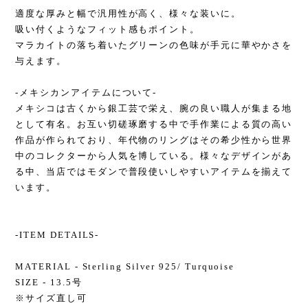
適度な厚みと幅で汎用性が高く、様々な装いに。
吸い付くようなフィット感もポイント。
マラカイトの落ち着いたグリーンの色味が手元に華やかさを
与えます。
-メキシカンアイテムについて-
メキシコは古くから銀工芸で栄え、腕の良い職人が集まる地
として有名。お互い切磋琢磨する中で手作業による質の高い
作品が作られており、年代物のリングはその希少性から世界
中のコレクターから人気を博している。様々なデザインがあ
る中、当店ではモダンで普段使いしやすいアイテムを揃えて
います。
-ITEM DETAILS-
MATERIAL - Sterling Silver 925/ Turquoise
SIZE - 13.5号
※サイズ直し可