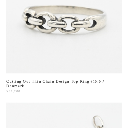
Cutting Out Thin Chain Design Top Ring #15.5 /
Denmark
¥35,200