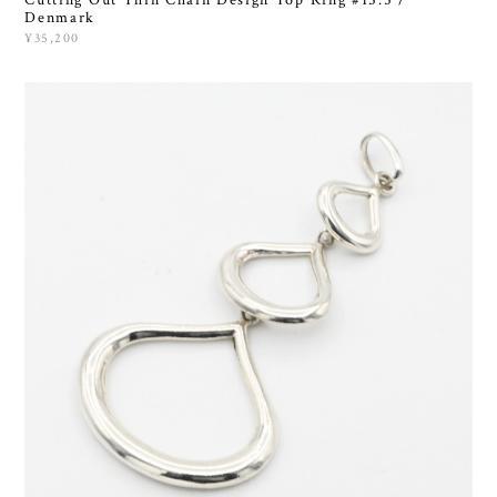
Cutting Out Thin Chain Design Top Ring #15.5 /
Denmark
¥35,200