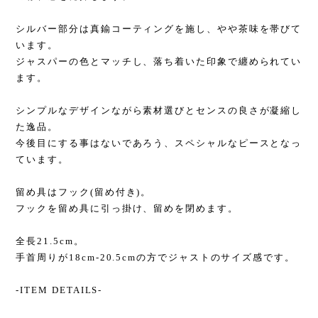
シルバー部分は真鍮コーティングを施し、やや茶味を帯びて
います。
ジャスパーの色とマッチし、落ち着いた印象で纏められてい
ます。
シンプルなデザインながら素材選びとセンスの良さが凝縮し
た逸品。
今後目にする事はないであろう、スペシャルなピースとなっ
ています。
留め具はフック(留め付き)。
フックを留め具に引っ掛け、留めを閉めます。
全長21.5cm。
手首周りが18cm-20.5cmの方でジャストのサイズ感です。
-ITEM DETAILS-