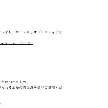
ージより、サイズ直しオプションを併せ
com/items/59787188
ただけの一点もの。
得られる至極の満足感を是非ご堪能くだ
す。