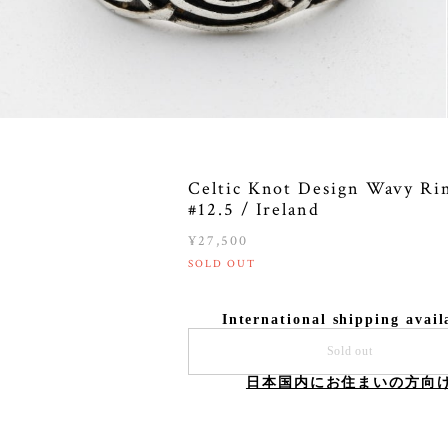
Celtic Knot Design Wavy Ri
#12.5 / Ireland
¥27,500
SOLD OUT
International shipping avail
Sold out
日本国内にお住まいの方向