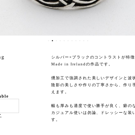
ng
シルバー×ブラックのコントラストが特
Made in Irelandの作品です。
燻加工で強調された美しいデザインと波
陰影の美しさや作りの丁寧さから、作り
えます。
able
幅も厚みも適度で使い勝手が良く、癖の
カジュアル使いは勿論、ドレッシーな装
け
す。