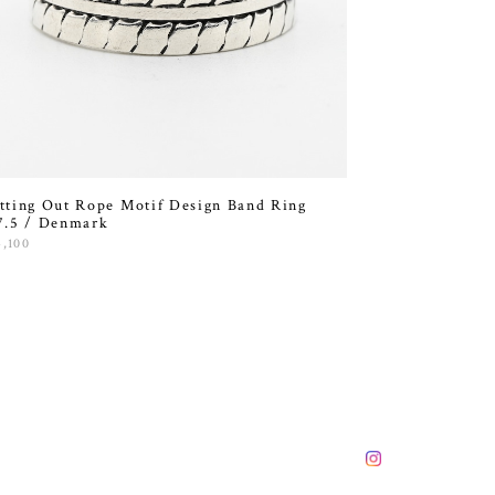
tting Out Rope Motif Design Band Ring
7.5 / Denmark
4,100