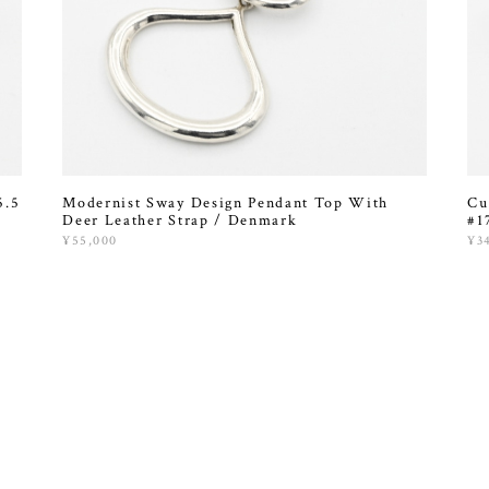
5.5
Modernist Sway Design Pendant Top With
Cu
Deer Leather Strap / Denmark
#1
¥55,000
¥3