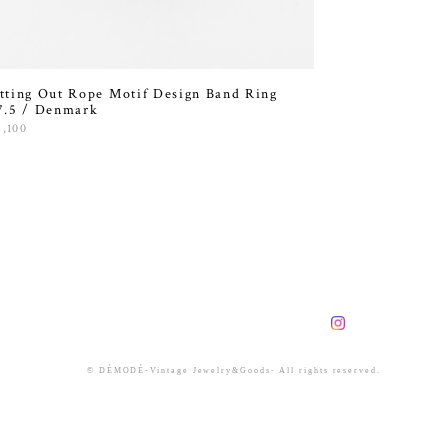
tting Out Rope Motif Design Band Ring
7.5 / Denmark
4,100
© DÉMODÉ-Vintage Jewelry&Goods- All rights reserved.