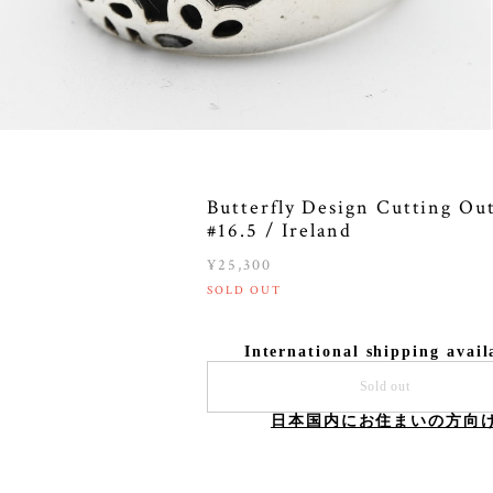
Butterfly Design Cutting Ou
#16.5 / Ireland
¥25,300
SOLD OUT
International shipping avail
Sold out
日本国内にお住まいの方向