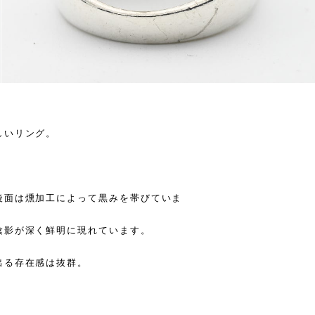
しいリング。
後面は燻加工によって黒みを帯びていま
陰影が深く鮮明に現れています。
出る存在感は抜群。