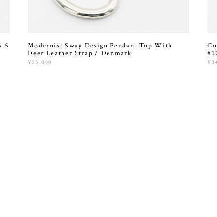
5.5
Modernist Sway Design Pendant Top With
Cu
Deer Leather Strap / Denmark
#1
¥55,000
¥3