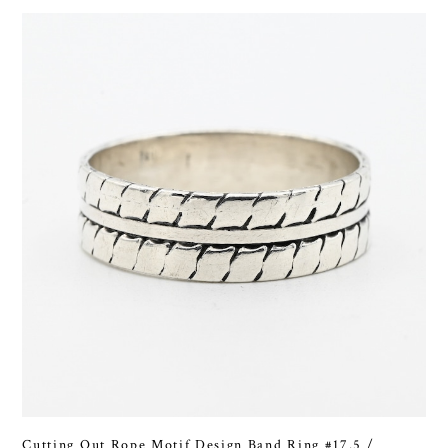
Cutting Out Rope Motif Design Band Ring #17.5 /