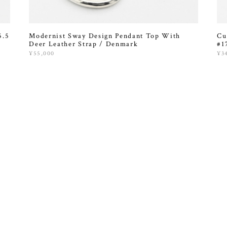
5.5
Modernist Sway Design Pendant Top With
Cu
Deer Leather Strap / Denmark
#1
¥55,000
¥3