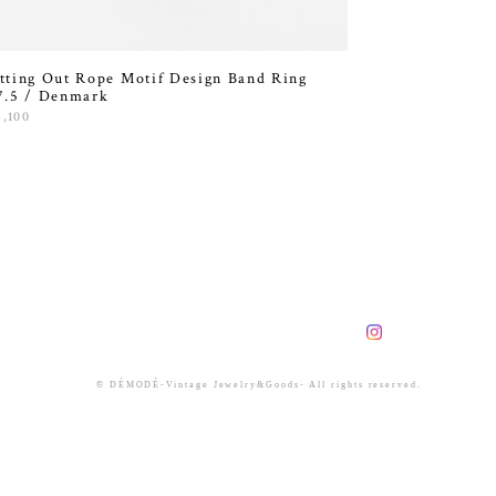
tting Out Rope Motif Design Band Ring
7.5 / Denmark
4,100
© DÉMODÉ-Vintage Jewelry&Goods- All rights reserved.