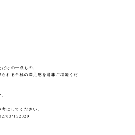
ただけの一点もの。
得られる至極の満足感を是非ご堪能くだ
す。
。
参考にしてください。
/02/03/152320