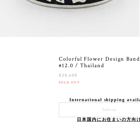
Colorful Flower Design Ban
#12.0 / Thailand
¥28,600
SOLD OUT
International shipping avail
Sold out
日本国内にお住まいの方向