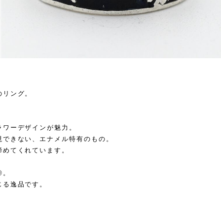
のリング。
ラワーデザインが魅力。
現できない、エナメル特有のもの。
締めてくれています。
◎。
じる逸品です。