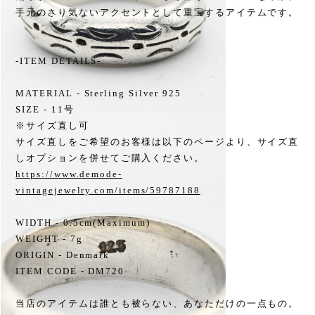
手元のさり気ないアクセントとして重宝するアイテムです。
-ITEM DETAILS-
MATERIAL - Sterling Silver 925
SIZE - 11号
※サイズ直し可
サイズ直しをご希望のお客様は以下のページより、サイズ直
しオプションを併せてご購入ください。
https://www.demode-
vintagejewelry.com/items/59787188
WIDTH - 0.5cm(Maximum)
WEIGHT - 7g
ORIGIN - Denmark
ITEM CODE - DM720
当店のアイテムは誰とも被らない、あなただけの一点もの。