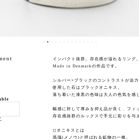
ement
インパクト抜群。存在感が溢れるリング
Made in Denmarkの作品です。
シルバー×ブラックのコントラストが迫
使用した石はブラックオニキス。
落ち着いた漆黒の色味は大人の色気を感
able
幅感に対して厚みを抑え品が良く、フィ
存在感抜群のルックスで手元に彩りを与
け
◻︎オニキスとは
瑪瑙(メノウ)と呼ばれる鉱物の一種。