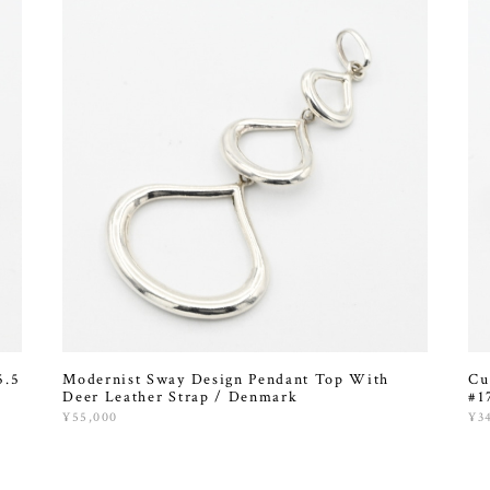
5.5
Modernist Sway Design Pendant Top With
Cu
Deer Leather Strap / Denmark
#1
¥55,000
¥3