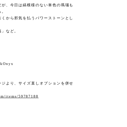
だが、今日は縞模様のない単色の瑪瑙も
る。
古くから邪気を払うパワーストーンとし
福」など。
ackOnyx
ージより、サイズ直しオプションを併せ
com/items/59787188