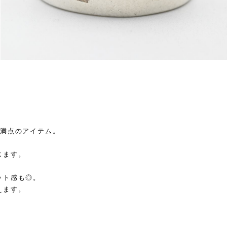
。
力満点のアイテム。
じます。
ット感も◎。
えます。