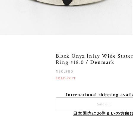
Black Onyx Inlay Wide Stat
Ring #18.0 / Denmark
¥30,800
SOLD OUT
International shipping avail
Sold out
日本国内にお住まいの方向