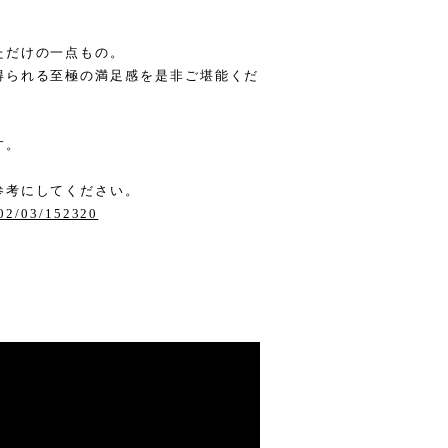
ただけの一点もの。
得られる至極の満足感を是非ご堪能くだ
す。
。
参考にしてください。
/02/03/152320