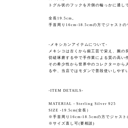
トグル状のフックを片側の輪っかに通し
全長19.5cm。
手首周り16cm-18.5cmの方でジャスト
-メキシカンアイテムについて-
メキシコは古くから銀工芸で栄え、腕の
切磋琢磨する中で手作業による質の高い
その希少性から世界中のコレクターから
る中、当店ではモダンで普段使いしやす
-ITEM DETAILS-
MATERIAL - Sterling Silver 925
SIZE -19.5cm(全長）
※手首周り16cm-18.5cmの方でジャ
※サイズ直し可(要相談)