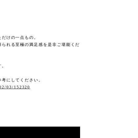
ただけの一点もの。
得られる至極の満足感を是非ご堪能くだ
す。
。
参考にしてください。
/02/03/152320