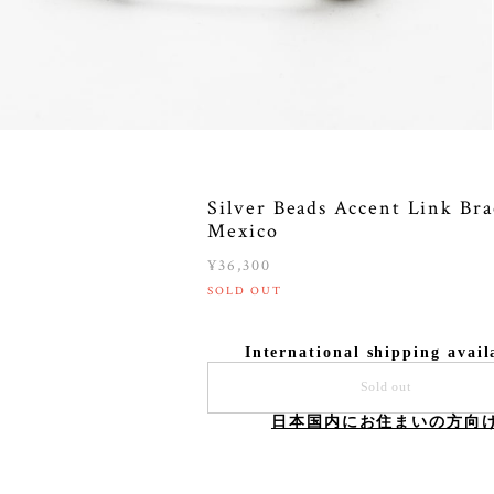
Silver Beads Accent Link Bra
Mexico
¥36,300
SOLD OUT
International shipping avail
Sold out
日本国内にお住まいの方向