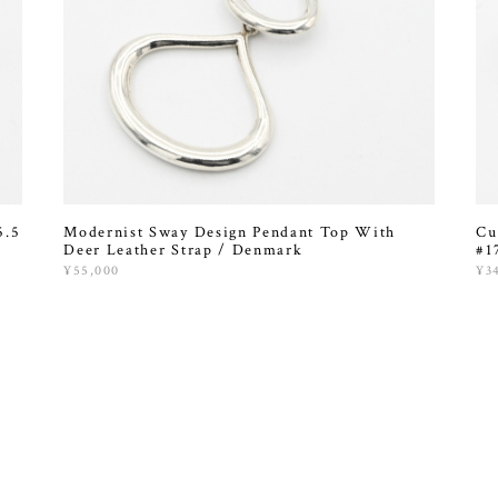
5.5
Modernist Sway Design Pendant Top With
Cu
Deer Leather Strap / Denmark
#1
¥55,000
¥3