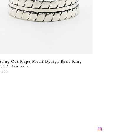
tting Out Rope Motif Design Band Ring
7.5 / Denmark
4,100