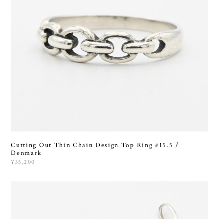
Cutting Out Thin Chain Design Top Ring #15.5 /
Denmark
¥35,200