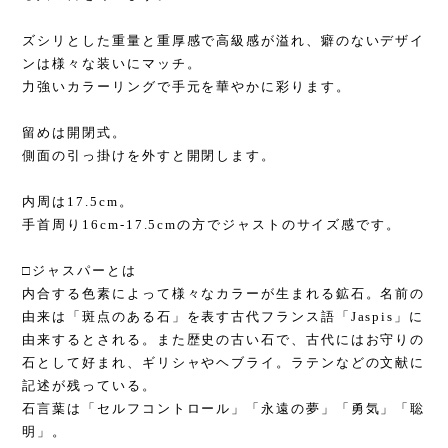
ズシリとした重量と重厚感で高級感が溢れ、癖のないデザイ
ンは様々な装いにマッチ。
力強いカラーリングで手元を華やかに彩ります。
留めは開閉式。
側面の引っ掛けを外すと開閉します。
内周は17.5cm。
手首周り16cm-17.5cmの方でジャストのサイズ感です。
□ジャスパーとは
内合する色素によって様々なカラーが生まれる鉱石。名前の
由来は「斑点のある石」を表す古代フランス語「Jaspis」に
由来するとされる。また歴史の古い石で、古代にはお守りの
石として好まれ、ギリシャやヘブライ。ラテンなどの文献に
記述が残っている。
石言葉は「セルフコントロール」「永遠の夢」「勇気」「聡
明」。