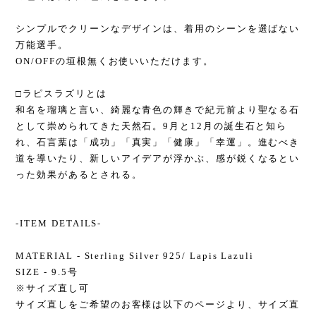
シンプルでクリーンなデザインは、着用のシーンを選ばない
万能選手。
ON/OFFの垣根無くお使いいただけます。
□ラピスラズリとは
和名を瑠璃と言い、綺麗な青色の輝きで紀元前より聖なる石
として崇められてきた天然石。9月と12月の誕生石と知ら
れ、石言葉は「成功」「真実」「健康」「幸運」。進むべき
道を導いたり、新しいアイデアが浮かぶ、感が鋭くなるとい
った効果があるとされる。
-ITEM DETAILS-
MATERIAL - Sterling Silver 925/ Lapis Lazuli
SIZE - 9.5号
※サイズ直し可
サイズ直しをご希望のお客様は以下のページより、サイズ直