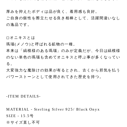
厚みを抑えたボディは品が良く、着用感も良好。
ご自身の個性を際立たせる良き相棒として、活躍間違いなし
の逸品です。
◻︎オニキスとは
瑪瑙(メノウ)と呼ばれる鉱物の一種。
本来は「縞模様のある瑪瑙」のみが定義だが、今日は縞模様
のない単色の瑪瑙も含めてオニキスと呼ぶ事が多くなってい
る。
大変強力な魔除けの効果が有るとされ、古くから邪気を払う
パワーストーンとして使用されてきた歴史を持つ。
-ITEM DETAILS-
MATERIAL - Sterling Silver 925/ Black Onyx
SIZE - 15.5号
※サイズ直し不可