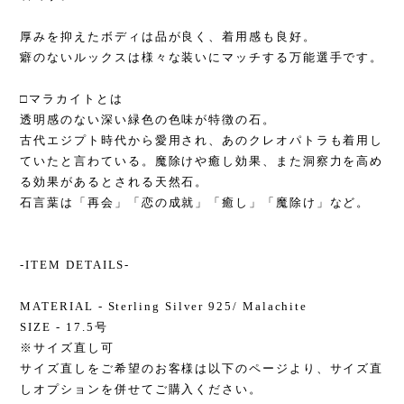
厚みを抑えたボディは品が良く、着用感も良好。
癖のないルックスは様々な装いにマッチする万能選手です。
□マラカイトとは
透明感のない深い緑色の色味が特徴の石。
古代エジプト時代から愛用され、あのクレオパトラも着用し
ていたと言わている。魔除けや癒し効果、また洞察力を高め
る効果があるとされる天然石。
石言葉は「再会」「恋の成就」「癒し」「魔除け」など。
-ITEM DETAILS-
MATERIAL - Sterling Silver 925/ Malachite
SIZE - 17.5号
※サイズ直し可
サイズ直しをご希望のお客様は以下のページより、サイズ直
しオプションを併せてご購入ください。