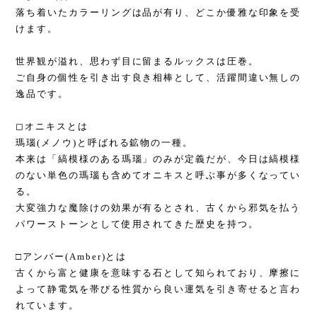
落ち着いたカラーリングは品が有り、どこか優雅な印象を受
けます。
世界観が溢れ、思わず目に留まるルックスは圧巻。
ご自身の個性を引き出す良き相棒として、活躍間違い無しの
逸品です。
◻︎オニキスとは
瑪瑙(メノウ)と呼ばれる鉱物の一種。
本来は「縞模様のある瑪瑙」のみが定義だが、今日は縞模様
のない単色の瑪瑙も含めてオニキスと呼ぶ事が多くなってい
る。
大変強力な魔除けの効果が有るとされ、古くから邪気を払う
パワーストーンとして使用されてきた歴史を持つ。
□アンバー(Amber)とは
古くから富と健康を意味する石として知られており、摩擦に
よって静電気を帯びる性質から良い運気を引き寄せると言わ
れています。