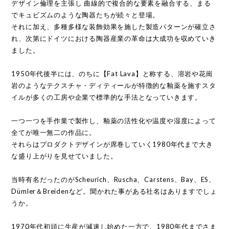
デザイン倫理を主張し 曲線的で複合的な要素を融合する、まる
でキュビズムのような陶器たちが続々と登場。
それに加え、多種多様な装飾効果を施した製造パターンが確立さ
れ、次第にドイツにおける陶器産業の革命は大成功を収めていき
ました。
1950年代後半には、のちに【Fat Lava】と称する、溶岩や花崗
岩のようなテクスチャ・ディティールが特徴的な釉薬を施すスタ
イルが多くの工房や企業で標準的な手法となっていきます。
一つ一つを手作業で製作し、釉薬の活性化や温度や湿度によって
全てが唯一無二の作品に。
それらはプロダクトデザインが席巻していく1980年代まで大き
な盛り上がりを見せていました。
当時有名だったのがScheurich、Ruscha、Carstens、Bay、ES、
Dümler＆Breidenなど。聞かれた事がある社名はありますでしょ
うか。
1970年代初頭に生産が減速し始めた一方で、1980年代までさま