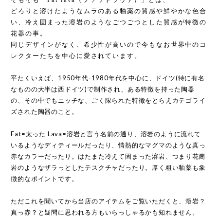
どろりと溶けたようなムラのある釉薬の質感や鮮やかな色合
い、冷え固まった溶岩のようなごつごつとした質感が特徴の
花器の事。
同じデザインがなく、希少性が高いので今もなお世界中のコ
レクターたちを中心に愛されています。
平たくいえば、1950年代-1980年代を中心に、ドイツ(特に有名
なものの大半は西ドイツ)で制作され、ある特徴を持った陶器
の、その中でもニッチな、ごく限られた特徴をとらえカテゴライ
ズされた陶器のこと。
Fat=太った Lava=溶岩と言う名前の通り、溶岩のように流れて
いるようなディティールだったり、情熱的なマグマのような真っ
赤なカラーだったり。はたまた冷えて固まった溶岩、つまり花崗
岩のようなザラっとしたテスクチャだったり。厚く粗い釉薬も象
徴的なポイントです。
ただこれを聞いてから当店のアイテムをご覧いただくと、溶岩？
真っ赤？と疑問に思われる方もいらっしゃるかも知れません。