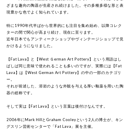
ざまな趣向の陶器が生産され続けました。その多種多様な形と表
現豊かな色でよく知られています。
特に1990年代半ばから世界的にも注目を集め始め、以降コレク
ターの間で関心が高まり続け、現在に至ります。
近年日本でもアンティークショップやヴィンテージショップで見
かけるようになりました。
【Fat Lava】と【West Ｇerman Art Pottery】という用語はし
ばしば同じ意味で使われることも多いのですが、実際には
【Fat
Lava】は【West German Art Pottery】の中の一部のカテゴリ
ー。
それが前述した、溶岩のような外観を与える厚い釉薬を用いた陶
器の総称です。
そして実は【Fat Lava】という言葉は後付けなんです。
2006年にMark HillとGraham Cooleyという2人の博士が、キン
グスリン芸術センターで「Fat Lava」展を主催。