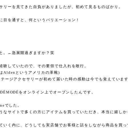
サリーを見てきた自負がありましたが、初めて見るものばかり。
に目を通すと、何というバリエーション！
と。←急展開過ぎますか？笑
経験していたので、その要領で仕入れを敢行。
Aldenというアメリカの革靴)
ィンテージアクセサリーが初めて届いた時の感動は今でも覚えていま
にDÉMODÉをオンライン上でオープンしたんです。
oneでした。
うなサイトで多くの方にアイテムを買っていただき、本当に嬉しか
ていく内に、どうしても実店舗でお客様と話をしながら商品を買っ